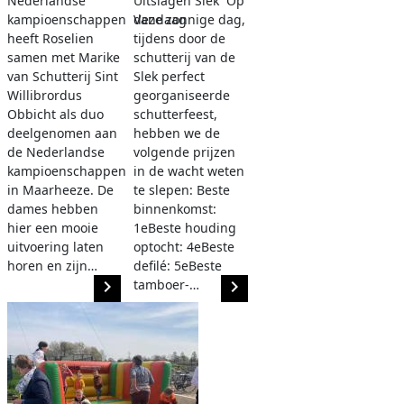
Nederlandse
Uitslagen Slek Op
kampioenschappen Vandaag
deze zonnige dag,
heeft Roselien
tijdens door de
samen met Marike
schutterij van de
van Schutterij Sint
Slek perfect
Willibrordus
georganiseerde
Obbicht als duo
schutterfeest,
deelgenomen aan
hebben we de
de Nederlandse
volgende prijzen
kampioenschappen
in de wacht weten
in Maarheeze. De
te slepen: Beste
dames hebben
binnenkomst:
hier een mooie
1eBeste houding
uitvoering laten
optocht: 4eBeste
horen en zijn…
defilé: 5eBeste
navigate_next
tamboer-…
navigate_next