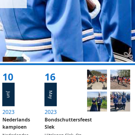
10
16
May
Jun
2023
2023
Nederlands
Bondschuttersfeest
kampioen
Slek