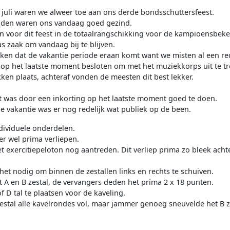
juli waren we alweer toe aan ons derde bondsschuttersfeest.
den waren ons vandaag goed gezind.
 voor dit feest in de totaalrangschikking voor de kampioensbeke
s zaak om vandaag bij te blijven.
ken dat de vakantie periode eraan komt want we misten al een red
op het laatste moment besloten om met het muziekkorps uit te tre
ken plaats, achteraf vonden de meesten dit best lekker.
 was door een inkorting op het laatste moment goed te doen.
 vakantie was er nog redelijk wat publiek op de been.
dividuele onderdelen.
r wel prima verliepen.
 exercitiepeloton nog aantreden. Dit verliep prima zo bleek ach
et nodig om binnen de zestallen links en rechts te schuiven.
 A en B zestal, de vervangers deden het prima 2 x 18 punten.
 D tal te plaatsen voor de kaveling.
estal alle kavelrondes vol, maar jammer genoeg sneuvelde het B z