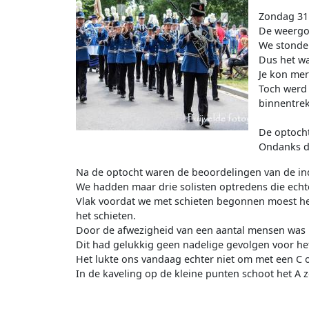
Zondag 31 
De weergo
We stonden
Dus het wa
Je kon mer
Toch werd 
binnentrek
De optocht
Ondanks de
Na de optocht waren de beoordelingen van de in
We hadden maar drie solisten optredens die echte
Vlak voordat we met schieten begonnen moest het
het schieten.
Door de afwezigheid van een aantal mensen was h
Dit had gelukkig geen nadelige gevolgen voor het
Het lukte ons vandaag echter niet om met een C of
In de kaveling op de kleine punten schoot het A z