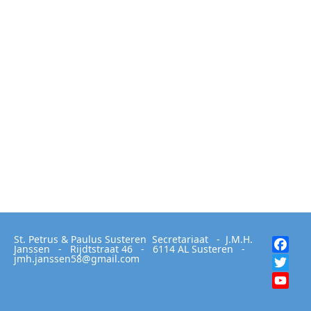
St. Petrus & Paulus Susteren Secretariaat - J.M.H.
Fac
Janssen - Rijdtstraat 46 - 6114 AL Susteren -
jmh.janssen58@gmail.com
Twit
You