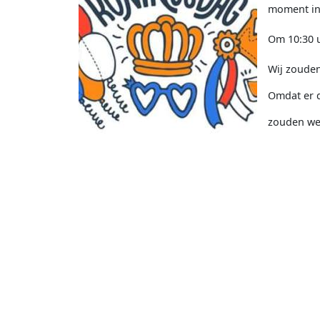
moment int
Om 10:30 u
Wij zouden
Omdat er d
zouden we 