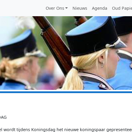
Main menu
Over Ons
Nieuws
Agenda
Oud Papi
DAG
el wordt tijdens Koningsdag het nieuwe koningspaar gepresentee