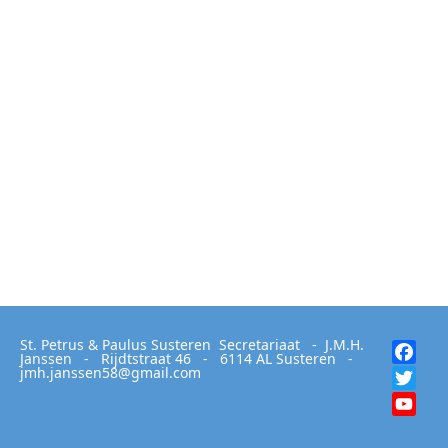
St. Petrus & Paulus Susteren Secretariaat - J.M.H.
Fac
Janssen - Rijdtstraat 46 - 6114 AL Susteren -
jmh.janssen58@gmail.com
Twit
You