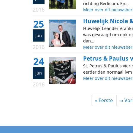
richting Berlicum. En…
2016
Meer over dit nieuwsber
Huwelijk Nicole 
25
Huwelijk Leander Vranke
was gevraagd om ook op 
Jun
dan…
2016
Meer over dit nieuwsber
Petrus & Paulus v
24
St. Petrus & Paulus vie
eerder dan normaal ivm 
Jun
Meer over dit nieuwsber
2016
Pagination
First page
Previ
« Eerste
‹‹ Vor