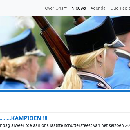
Main menu
Over Ons
Nieuws
Agenda
Oud Papi
.......KAMPIOEN !!!
ag alweer toe aan ons laatste schuttersfeest van het seizoen 2