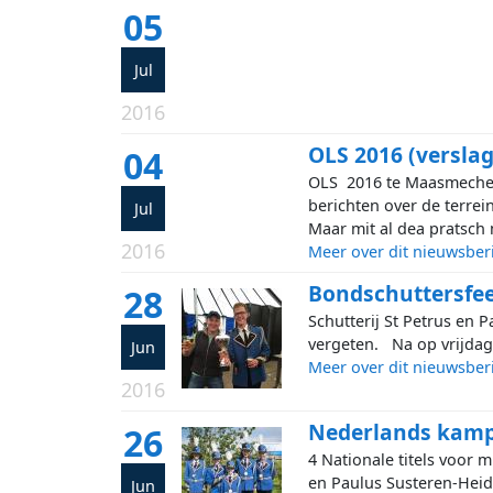
05
Jul
2016
OLS 2016 (verslag
04
OLS 2016 te Maasmeche
berichten over de terrei
Jul
Maar mit al dea pratsch
2016
Meer over dit nieuwsber
Bondschuttersfees
28
Schutterij St Petrus en 
vergeten. Na op vrijdag 
Jun
Meer over dit nieuwsber
2016
Nederlands kam
26
4 Nationale titels voor 
en Paulus Susteren-Hei
Jun