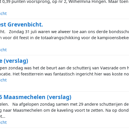
t 0,39 punten voorsprong, op nr 2, Wilhelmina Hingen. Maar toe
icht
st Grevenbicht.
cht. Zondag 31 juli waren we alweer toe aan ons derde bondssc
 voor dit feest in de totaalrangschikking voor de kampioensbeke
icht
 (verslag)
pen zondag was het de beurt aan de schutterij van Vaesrade om he
catie. Het feestterrein was fantastisch ingericht hier was koste 
icht
6 Maasmechelen (verslag)
len. Na afgelopen zondag samen met 29 andere schutterijen de
ug naar Maasmechelen om de kaveling voort te zetten. Na op do
et…
icht