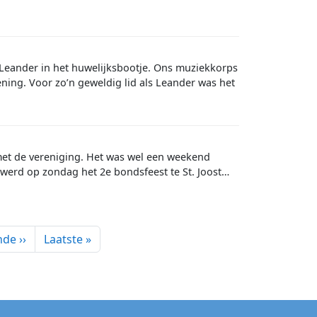
 Leander in het huwelijksbootje. Ons muziekkorps
ning. Voor zo’n geweldig lid als Leander was het
met de vereniging. Het was wel een weekend
werd op zondag het 2e bondsfeest te St. Joost…
page
Last page
de ››
Laatste »