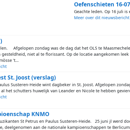
Oefenschieten 16-0
Geachte leden. Op 16 juli i
Meer over dit nieuwsbericht
)
len. Afgelopen zondag was de dag dat het OLS te Maasmechel
n gesteldheid, niet al te florissant. Op de locatie aangekomen lee
 mòsse ’t…
icht
t St. Joost (verslag)
Paulus Susteren-Heide wint dagbeker in St. Joost. Afgelopen zondag
al het schutters huwelijk van Leander en Nicole te hebben gevier
icht
pioenschap KNMO
muzikanten St Petrus en Paulus Susteren-Heide. 25 juni jl werd do
de, deelgenomen aan de nationale kampioenschappen te Berlicum.