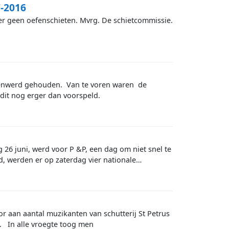
7-2016
s er geen oefenschieten. Mvrg. De schietcommissie.
enwerd gehouden. Van te voren waren de
k dit nog erger dan voorspeld.
 26 juni, werd voor P &P, een dag om niet snel te
d, werden er op zaterdag vier nationale…
or aan aantal muzikanten van schutterij St Petrus
 In alle vroegte toog men