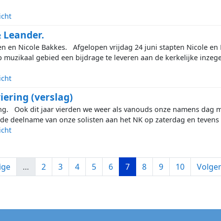
icht
& Leander.
n en Nicole Bakkes. Afgelopen vrijdag 24 juni stapten Nicole en
muzikaal gebied een bijdrage te leveren aan de kerkelijke inzege
icht
iering (verslag)
ring. Ook dit jaar vierden we weer als vanouds onze namens dag 
de deelname van onze solisten aan het NK op zaterdag en tevens 
icht
ous page
Pagina
Pagina
Pagina
Pagina
Pagina
Current page
Pagina
Pagina
Pagina
Next 
ige
…
2
3
4
5
6
7
8
9
10
Volgen